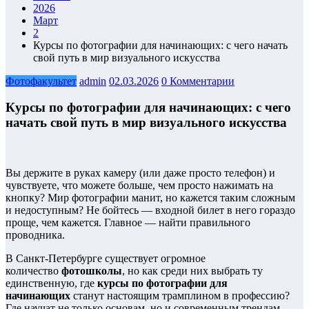
2026
Март
2
Курсы по фотографии для начинающих: с чего начать
свой путь в мир визуального искусства
Фотофакультет
admin
02.03.2026
0 Комментарии
Курсы по фотографии для начинающих: с чего
начать свой путь в мир визуального искусства
Вы держите в руках камеру (или даже просто телефон) и
чувствуете, что можете больше, чем просто нажимать на
кнопку? Мир фотографии манит, но кажется таким сложным
и недоступным? Не бойтесь — входной билет в него гораздо
проще, чем кажется. Главное — найти правильного
проводника.
В Санкт-Петербурге существует огромное
количество
фотошколы
, но как среди них выбрать ту
единственную, где
курсы по фотографии для
начинающих
станут настоящим трамплином в профессию?
Где научат не только основам, но и современным трендам —