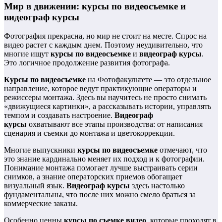
Мир в движении: курсы по видеосъемке и
видеограф курсы
Фотография прекрасна, но мир не стоит на месте. Спрос на
видео растет с каждым днем. Поэтому неудивительно, что
многие ищут
курсы по видеосъемке
и
видеограф курсы
.
Это логичное продолжение развития фотографа.
Курсы по видеосъемке
на Фотофакультете — это отдельное
направление, которое ведут практикующие операторы и
режиссеры монтажа. Здесь вы научитесь не просто снимать
«движущиеся картинки», а рассказывать истории, управлять
темпом и создавать настроение.
Видеограф
курсы
охватывают все этапы производства: от написания
сценария и съемки до монтажа и цветокоррекции.
Многие выпускники
курсы по видеосъемке
отмечают, что
это знание кардинально меняет их подход и к фотографии.
Понимание монтажа помогает лучше выстраивать серии
снимков, а знание операторских приемов обогащает
визуальный язык.
Видеограф курсы
здесь настолько
фундаментальны, что после них можно смело браться за
коммерческие заказы.
Особенно ценны
курсы по съемке видео
, которые проходят в