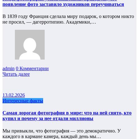
появление фото заставило художников переучиваться
В 1839 году Франция сделала миру подарок, о котором никто
не просил, — дагерротипию. Академики,…
admin
0 Комментарии
Читать далее
13.02.2026
Интересные факты
Самая дорогая фотография в мире: что на ней снято, кто
купил и почему за нее отдали миллионы
Мы привыкли, что фотография — это демократично. У
каждого в кармане камера, каждый день мы…