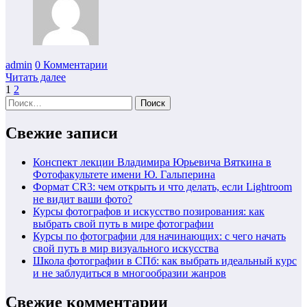
admin
0 Комментарии
Читать далее
Пагинация
1
2
Найти:
записей
Свежие записи
Конспект лекции Владимира Юрьевича Вяткина в
Фотофакультете имени Ю. Гальперина
Формат CR3: чем открыть и что делать, если Lightroom
не видит ваши фото?
Курсы фотографов и искусство позирования: как
выбрать свой путь в мире фотографии
Курсы по фотографии для начинающих: с чего начать
свой путь в мир визуального искусства
Школа фотографии в СПб: как выбрать идеальный курс
и не заблудиться в многообразии жанров
Свежие комментарии