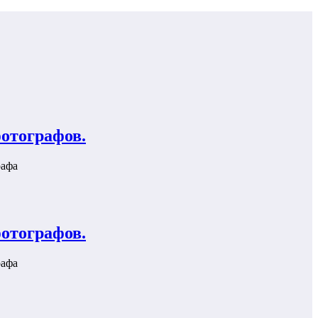
отографов.
рафа
отографов.
рафа