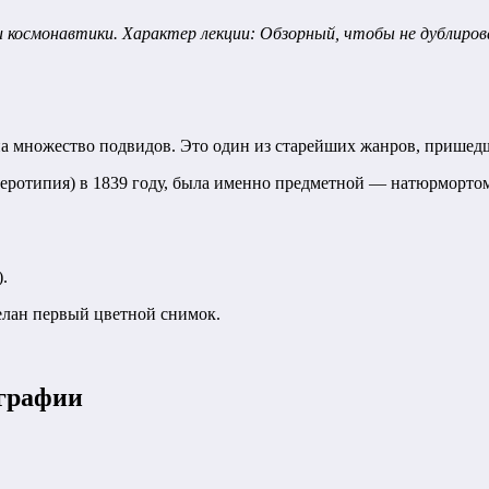
космонавтики. Характер лекции: Обзорный, чтобы не дублиров
на множество подвидов. Это один из старейших жанров, пришед
агеротипия) в 1839 году, была именно предметной — натюрморто
.
делан первый цветной снимок.
ографии