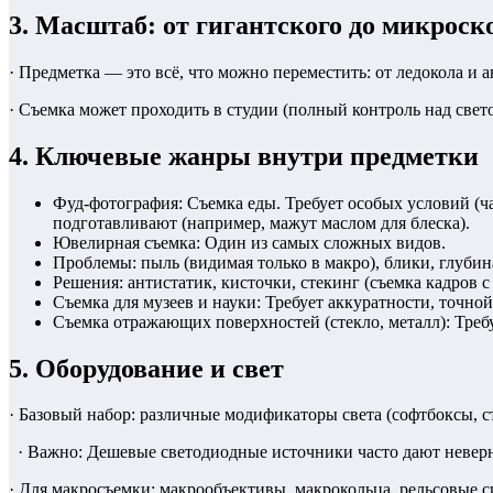
3. Масштаб: от гигантского до микроск
· Предметка — это всё, что можно переместить: от ледокола и 
· Съемка может проходить в студии (полный контроль над светом
4. Ключевые жанры внутри предметки
Фуд-фотография: Съемка еды. Требует особых условий (ч
подготавливают (например, мажут маслом для блеска).
Ювелирная съемка: Один из самых сложных видов.
Проблемы: пыль (видимая только в макро), блики, глубин
Решения: антистатик, кисточки, стекинг (съемка кадров с
Съемка для музеев и науки: Требует аккуратности, точной
Съемка отражающих поверхностей (стекло, металл): Треб
5. Оборудование и свет
· Базовый набор: различные модификаторы света (софтбоксы, с
· Важно: Дешевые светодиодные источники часто дают неверн
· Для макросъемки: макрообъективы, макрокольца, рельсовые с