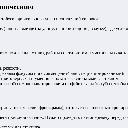
опического
автобусов до игольного ушка и спичечной головки.
) или на выезде (на улице, на производстве, в музее), где услов
асто похоже на кухню), работы со стилистом и умения вызывать
а резкости.
 разным фокусом и их совмещение) или специализированные tilt-
 цветопередачи и умения работать с экспонатами за стеклом.
ует особых модификаторов света (софтбоксы, лайт-кубы), чтобы
трипы, отражатели, фрост-рамы), которые позволяют контролиров
ый цветовой оттенок. Нужно проверять цветопередачу перед по
истемы для стекинга.