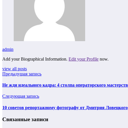
admin
Add your Biographical Information.
Edit your Profile
now.
view all posts
Предыдущая запись
Не жди идеального кадра: 4 столпа операторского мастерст
Следующая запись
10 советов репортажному фотографу от Дмитрия Ловецкого
Связанные записи