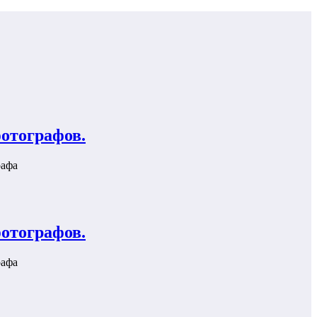
отографов.
рафа
отографов.
рафа