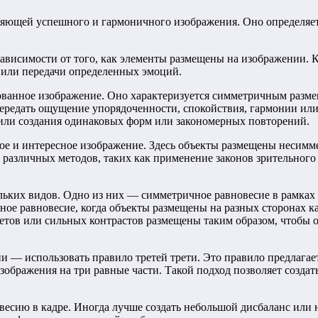
ляющей успешного и гармоничного изображения. Оно определяет
висимости от того, как элементы размещены на изображении. К
 или передачи определенных эмоций.
ованное изображение. Оно характеризуется симметричным разм
 передать ощущение упорядоченности, спокойствия, гармонии и
 или создания одинаковых форм или закономерных повторений.
ое и интересное изображение. Здесь объекты размещены несимме
зличных методов, таких как применение законов зрительного во
ьких видов. Одно из них — симметричное равновесие в рамках 
ое равновесие, когда объекты размещены на разных сторонах кад
ветов или сильных контрастов размещены таким образом, чтобы 
и — использовать правило третей трети. Это правило предлагае
зображения на три равные части. Такой подход позволяет созда
весию в кадре. Иногда лучше создать небольшой дисбаланс или 