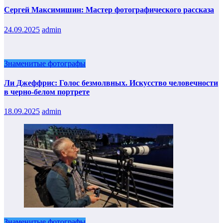
Сергей Максимишин: Мастер фотографического рассказа
24.09.2025
admin
Знаменитые фотографы
Ли Джеффрис: Голос безмолвных. Искусство человечности
в черно-белом портрете
18.09.2025
admin
Знаменитые фотографы