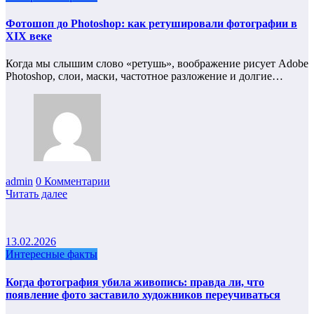
Фотошоп до Photoshop: как ретушировали фотографии в
XIX веке
Когда мы слышим слово «ретушь», воображение рисует Adobe
Photoshop, слои, маски, частотное разложение и долгие…
admin
0 Комментарии
Читать далее
13.02.2026
Интересные факты
Когда фотография убила живопись: правда ли, что
появление фото заставило художников переучиваться