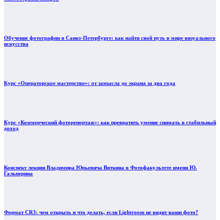
Обучение фотографии в Санкт-Петербурге: как найти свой путь в мире визуального
искусства
Курс «Операторское мастерство»: от замысла до экрана за два года
Курс «Коммерческий фоторепортаж»: как превратить умение снимать в стабильный
доход
Конспект лекции Владимира Юрьевича Вяткина в Фотофакультете имени Ю.
Гальперина
Формат CR3: чем открыть и что делать, если Lightroom не видит ваши фото?