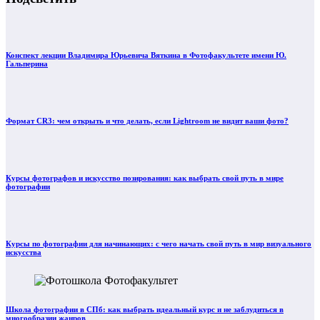
Конспект лекции Владимира Юрьевича Вяткина в Фотофакультете имени Ю.
Гальперина
Формат CR3: чем открыть и что делать, если Lightroom не видит ваши фото?
Курсы фотографов и искусство позирования: как выбрать свой путь в мире
фотографии
Курсы по фотографии для начинающих: с чего начать свой путь в мир визуального
искусства
Школа фотографии в СПб: как выбрать идеальный курс и не заблудиться в
многообразии жанров