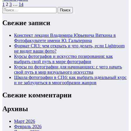
Пагинация
1
2
3
…
14
Найти:
записей
Свежие записи
Конспект лекции Владимира Юрьевича Вяткина в
Фотофакультете имени Ю. Гальперина
Формат CR3: чем открыть и что делать, если Lightroom
не видит ваши фото?
Курсы фотографов и искусство позирования: как
выбрать свой путь в мире фотографии
Курсы по фотографии для начинающих: с чего начать
свой путь в мир визуального искусства
Школа фотографии в СПб: как выбрать идеальный курс
и не заблудиться в многообразии жанров
Свежие комментарии
Архивы
Март 2026
Февраль 2026