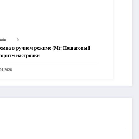
min
0
емка в ручном режиме (M): Пошаговый
горитм настройки
.01.2026