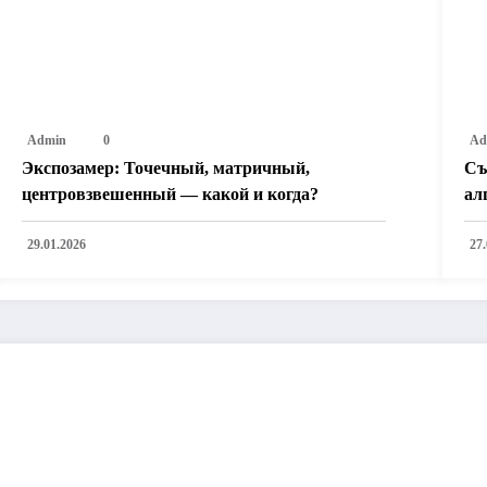
Admin
0
Ad
Экспозамер: Точечный, матричный,
Съ
центровзвешенный — какой и когда?
ал
29.01.2026
27